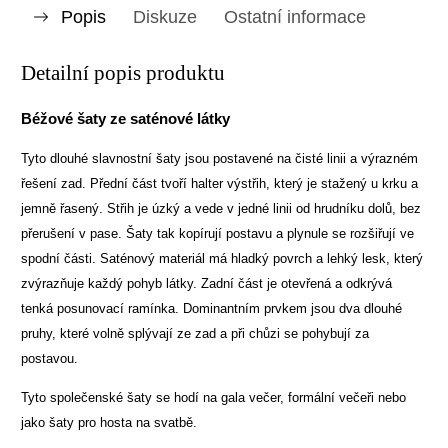
Popis
Diskuze
Ostatní informace
Detailní popis produktu
Béžové šaty ze saténové látky
Tyto dlouhé slavnostní šaty jsou postavené na čisté linii a výrazném
řešení zad. Přední část tvoří halter výstřih, který je stažený u krku a
jemně řasený. Střih je úzký a vede v jedné linii od hrudníku dolů, bez
přerušení v pase. Šaty tak kopírují postavu a plynule se rozšiřují ve
spodní části. Saténový materiál má hladký povrch a lehký lesk, který
zvýrazňuje každý pohyb látky. Zadní část je otevřená a odkrývá
tenká posunovací ramínka. Dominantním prvkem jsou dva dlouhé
pruhy, které volně splývají ze zad a při chůzi se pohybují za
postavou.
Tyto společenské šaty se hodí na gala večer, formální večeři nebo
jako šaty pro hosta na svatbě.