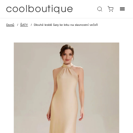
Domů
/
ŠATY
/
Dlouhé lesklé šaty ke krku na slavnostní večeři