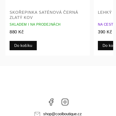
SKOŘEPINKA SATÉNOVÁ ČERNÁ
LEHKÝ Š
ZLATÝ KOV
SKLADEM I NA PRODEJNÁCH
NA CESTĚ
880 Kč
390 Kč
Do košíku
Do koš
Facebook
Instagram
shop
@
coolboutique.cz