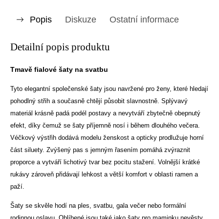
Popis
Diskuze
Ostatní informace
Detailní popis produktu
Tmavě fialové šaty na svatbu
Tyto elegantní společenské šaty jsou navržené pro ženy, které hledají
pohodlný střih a současně chtějí působit slavnostně. Splývavý
materiál krásně padá podél postavy a nevytváří zbytečně obepnutý
efekt, díky čemuž se šaty příjemně nosí i během dlouhého večera.
Véčkový výstřih dodává modelu ženskost a opticky prodlužuje horní
část siluety. Zvýšený pas s jemným řasením pomáhá zvýraznit
proporce a vytváří lichotivý tvar bez pocitu stažení. Volnější krátké
rukávy zároveň přidávají lehkost a větší komfort v oblasti ramen a
paží.
Šaty se skvěle hodí na ples, svatbu, gala večer nebo formální
rodinnou oslavu. Oblíbené jsou také jako šaty pro maminku nevěsty