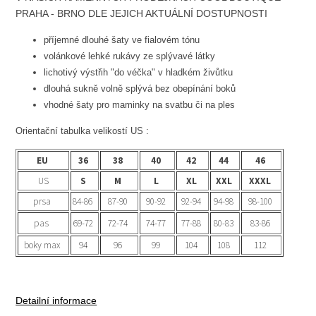
PRAHA - BRNO DLE JEJICH AKTUÁLNÍ DOSTUPNOSTI
příjemné dlouhé šaty ve fialovém tónu
volánkové lehké rukávy ze splývavé látky
lichotivý výstřih "do véčka" v hladkém živůtku
dlouhá sukně volně splývá bez obepínání boků
vhodné šaty pro maminky na svatbu či na ples
Orientační tabulka velikostí US :
EU
36
38
40
42
44
46
US
S
M
L
XL
XXL
XXXL
prsa
84-86
87-90
90-92
92-94
94-98
98-100
pas
69-72
72-74
74-77
77-88
80-83
83-86
boky max
94
96
99
104
108
112
Detailní informace