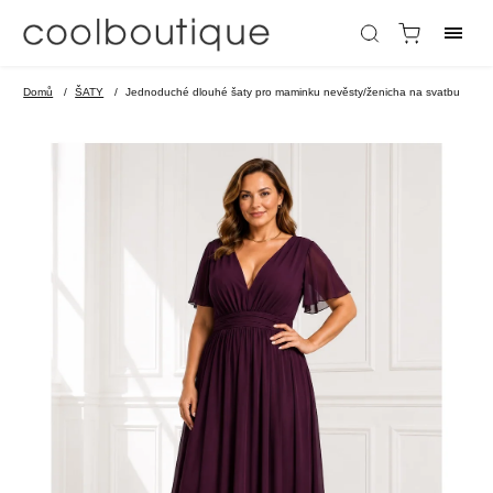
Domů
/
ŠATY
/
Jednoduché dlouhé šaty pro maminku nevěsty/ženicha na svatbu