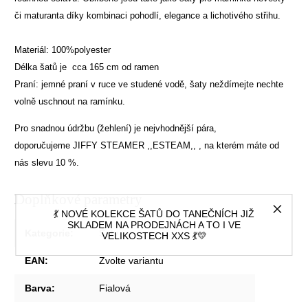
či maturanta díky kombinaci pohodlí, elegance a lichotivého střihu.
Materiál: 100%polyester
Délka šatů je cca 165 cm od ramen
Praní: jemné praní v ruce ve studené vodě, šaty neždímejte nechte
volně uschnout na ramínku.
Pro snadnou údržbu (žehlení) je nejvhodnější pára,
doporučujeme
JIFFY STEAMER ,,ESTEAM,,
, na kterém máte od
nás slevu 10 %.
Doplňkové parametry
💃 NOVÉ KOLEKCE ŠATŮ DO TANEČNÍCH JIŽ
SKLADEM NA PRODEJNÁCH A TO I VE
Kategorie
:
Šaty
VELIKOSTECH XXS 💃💛
EAN
:
Zvolte variantu
Barva
:
Fialová