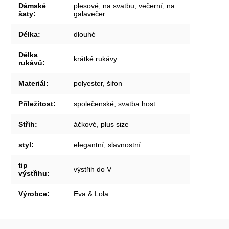
Dámské
plesové, na svatbu, večerní, na
šaty
:
galavečer
Délka
:
dlouhé
Délka
krátké rukávy
rukávů
:
Materiál
:
polyester, šifon
Příležitost
:
společenské, svatba host
Střih
:
áčkové, plus size
styl
:
elegantní, slavnostní
tip
výstřih do V
výstřihu
:
Výrobce
:
Eva & Lola