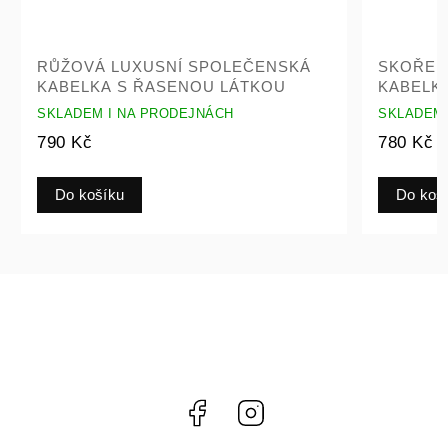
RŮŽOVÁ LUXUSNÍ SPOLEČENSKÁ
SKOŘEPINK
KABELKA S ŘASENOU LÁTKOU
KABELKA S
SKLADEM I NA PRODEJNÁCH
SKLADEM I N
790 Kč
780 Kč
Do košíku
Do košíku
Facebook
Instagram