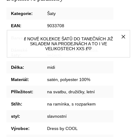
Kategorie
:
Šaty
EAN
:
9033708
Barva
:
Růžová
💃 NOVÉ KOLEKCE ŠATŮ DO TANEČNÍCH JIŽ
SKLADEM NA PRODEJNÁCH A TO I VE
VELIKOSTECH XXS 💃💛
Dámské
párty, pro družičky, svatba,
šaty
:
večerní
Délka
:
midi
Materiál
:
satén, polyester 100%
Příležitost
:
na svatbu, družičky, letní
Střih
:
na ramínka, s rozparkem
styl
:
slavnostní
Výrobce
:
Dress by COOL