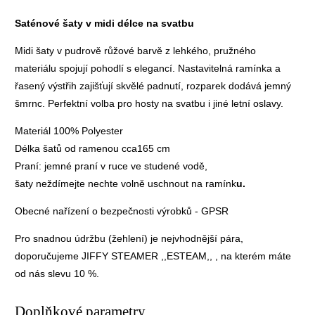
Saténové šaty v midi délce na svatbu
Midi šaty v pudrově růžové barvě z lehkého, pružného
materiálu spojují pohodlí s elegancí. Nastavitelná ramínka a
řasený výstřih zajišťují skvělé padnutí, rozparek dodává jemný
šmrnc. Perfektní volba pro hosty na svatbu i jiné letní oslavy.
Materiál 100% Polyester
Délka šatů od ramenou cca165 cm
Praní: jemné praní v ruce ve studené vodě,
šaty neždímejte nechte volně uschnout na ramínk
u.
Obecné nařízení o bezpečnosti výrobků - GPSR
Pro snadnou údržbu (žehlení) je nejvhodnější pára,
doporučujeme
JIFFY STEAMER ,,ESTEAM,,
, na kterém máte
od nás slevu 10 %.
Doplňkové parametry