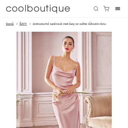
Domů
/
ŠATY
/
Jednoduché saténové midi šaty ve světle růžovém tónu