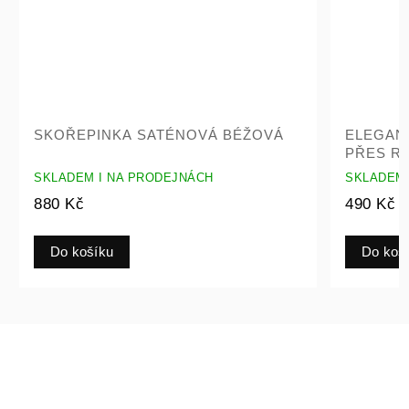
SKOŘEPINKA SATÉNOVÁ BÉŽOVÁ
ELEGAN
PŘES R
SKLADEM I NA PRODEJNÁCH
SKLADEM 
880 Kč
490 Kč
Do košíku
Do koš