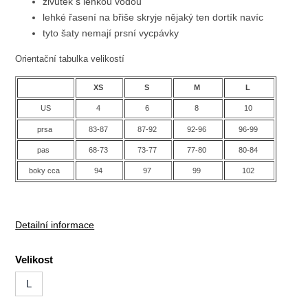
živůtek s lehkou vodou
lehké řasení na břiše skryje nějaký ten dortík navíc
tyto šaty nemají prsní vycpávky
Orientační tabulka velikostí
XS
S
M
L
US
4
6
8
10
prsa
83-87
87-92
92-96
96-99
pas
68-73
73-77
77-80
80-84
boky cca
94
97
99
102
Detailní informace
Velikost
L