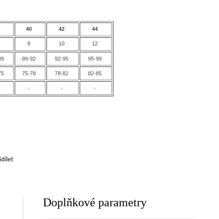
8
40
42
44
8
10
12
89
89-92
92-95
95-99
75
75-78
78-82
82-85
-
-
-
Sdílet
Doplňkové parametry