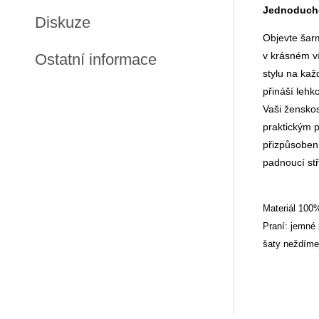
Jednoduché
Diskuze
Objevte šar
v krásném v
Ostatní informace
stylu na kaž
přináší lehk
Vaši žensko
praktickým 
přizpůsobení
padnoucí stř
Materiál 100
Praní: jemné 
šaty neždíme