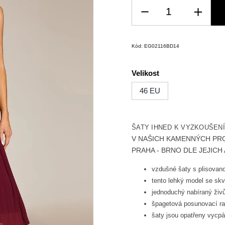
Kód:
EG02116BD14
Velikost
46 EU
ŠATY IHNED K VYZKOUŠEN
V NAŠICH
KAMENNÝCH PR
PRAHA - BRNO DLE JEJIC
vzdušné šaty s plisovano
tento lehký model se skv
jednoduchý nabíraný živ
špagetová posunovací ra
šaty jsou opatřeny vycp