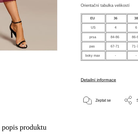
Orientační tabulka velikostí
EU
36
3
US
4
6
prsa
84-86
86-
pas
67-71
71-
boky max
-
-
Detailní informace
Zeptat se
í popis produktu