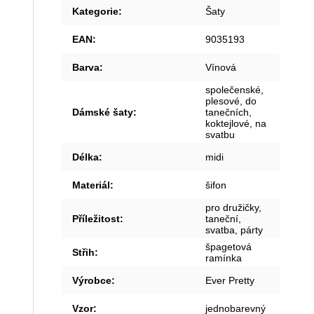
Kategorie
:
Šaty
EAN
:
9035193
Barva
:
Vínová
společenské,
plesové, do
Dámské šaty
:
tanečních,
koktejlové, na
svatbu
Délka
:
midi
Materiál
:
šifon
pro družičky,
Příležitost
:
taneční,
svatba, párty
špagetová
Střih
:
ramínka
Výrobce
:
Ever Pretty
Vzor
:
jednobarevný