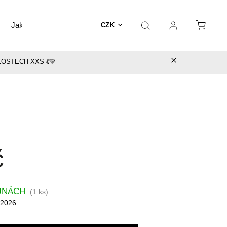
Jak vybrat šaty
BLOG
CZK
OSTECH XXS 💃💛
č
JNÁCH
(
1 ks
)
.2026