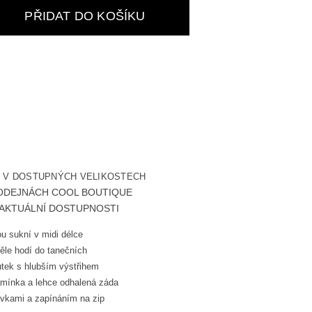
PŘIDAT DO KOŠÍKU
Í V DOSTUPNÝCH VELIKOSTECH
ODEJNÁCH COOL BOUTIQUE
H AKTUÁLNÍ DOSTUPNOSTI
u sukní v midi délce
ěle hodí do tanečních
ůtek s hlubším výstřihem
mínka a lehce odhalená záda
ávkami a zapínáním na zip