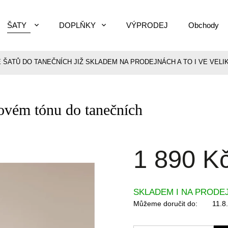
ŠATY
DOPLŇKY
VÝPRODEJ
Obchody
E ŠATŮ DO TANEČNÍCH JIŽ SKLADEM NA PRODEJNÁCH A TO I VE VELIK
ovém tónu do tanečních
1 890 K
SKLADEM I NA PRODE
Můžeme doručit do:
11.8