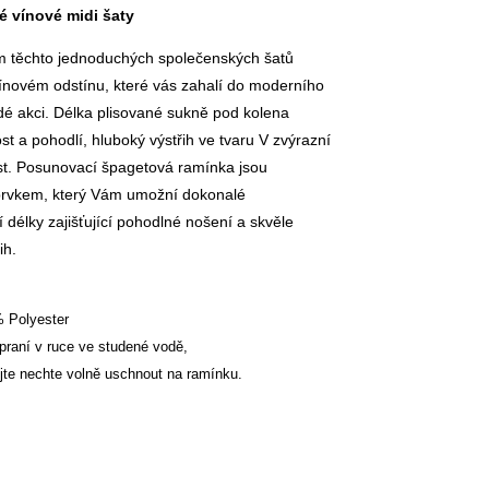
 vínové midi šaty
m těchto jednoduchých společenských šatů
ínovém odstínu, které vás zahalí do moderního
dé akci. Délka plisované sukně pod kolena
ost a pohodlí, hluboký výstřih ve tvaru V zvýrazní
st. Posunovací špagetová ramínka jsou
prvkem, který Vám umožní dokonalé
 délky zajišťující pohodlné nošení a skvěle
ih.
% Polyester
praní v ruce ve studené vodě,
jte nechte volně uschnout na ramínku.