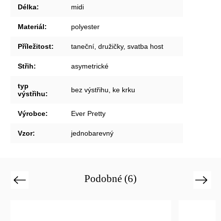
Délka
:
midi
Materiál
:
polyester
Příležitost
:
taneční, družičky, svatba host
Střih
:
asymetrické
typ
bez výstřihu, ke krku
výstřihu
:
Výrobce
:
Ever Pretty
Vzor
:
jednobarevný
Podobné (6)
Previous
Next