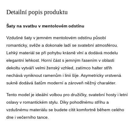
Detailní popis produktu
Šaty na svatbu v mentolovém odstínu
Vzdušné šaty v jemném mentolovém odstínu působí
romanticky, svěže a dokonale ladí se svatební atmosférou.
Lehký materiál se při pohybu krásně vlní a dodává modelu
elegantní lehkost. Horní část s jemným řasením v oblasti
dekoltu vytváří velmi ženský vzhled, zatímco halter střih
nechává vyniknout ramenům i linii šíje. Asymetricky vrstvená
sukně dodává šatům moderní a zároveň něžný charakter.
Tento model je ideální volbou pro družičky, svatební hosty i letní
oslavy v romantickém stylu. Díky pohodlnému střihu a
vzdušnému materiálu se budete cítit komfortně během celého
dne i večerního tance.