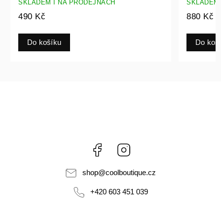
SKLADEM I NA PRODEJNÁCH
SKLADEM 
490 Kč
880 Kč
Do košíku
Do koš
Facebook
Instagram
shop
@
coolboutique.cz
+420 603 451 039