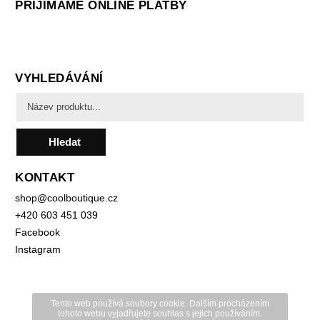
PŘIJÍMÁME ONLINE PLATBY
VYHLEDÁVÁNÍ
Hledat
KONTAKT
shop
@
coolboutique.cz
+420 603 451 039
Facebook
Instagram
Tento web používá soubory cookie. Dalším procházením
tohoto webu vyjadřujete souhlas s jejich používáním.