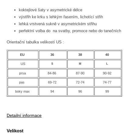
koktejlové šaty v asymetrické délce
výstřih ke krku s lehkým řasením, lichotící střih
lehká vrstvená sukně v asymetrickém střihu
perfektní volba do na svatby, promoce nebo do tanečních
Orientační tabulka velikostí US :
EU
36
38
40
US
S
M
L
prsa
84-86
87-90
90-92
pas
69-72
72-74
74-77
boky max
94
96
99
Detailní informace
Velikost