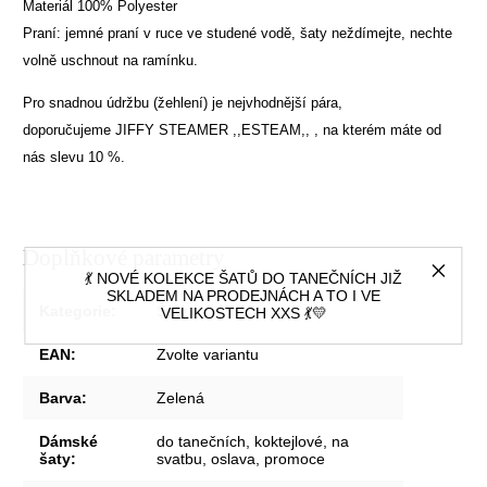
Materiál 100% Polyester
Praní: jemné praní v ruce ve studené vodě, šaty neždímejte, nechte
volně uschnout na ramínku.
Pro snadnou údržbu (žehlení) je nejvhodnější pára,
doporučujeme
JIFFY STEAMER ,,ESTEAM,,
, na kterém máte od
nás slevu 10 %.
Doplňkové parametry
💃 NOVÉ KOLEKCE ŠATŮ DO TANEČNÍCH JIŽ
SKLADEM NA PRODEJNÁCH A TO I VE
Kategorie
:
Šaty
VELIKOSTECH XXS 💃💛
EAN
:
Zvolte variantu
Barva
:
Zelená
Dámské
do tanečních, koktejlové, na
šaty
:
svatbu, oslava, promoce