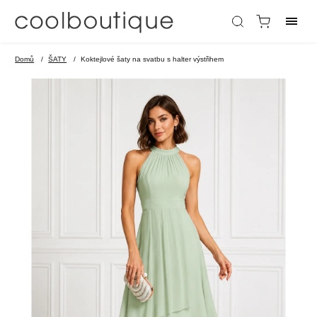
Domů
/
ŠATY
/
Koktejlové šaty na svatbu s halter výstřihem