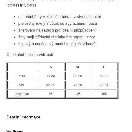
DOSTUPNOSTI
maturitní šaty v zeleném tónu s vrstvenou sukní
přeložený rovný živůtek se zvýrazněním pasu
šněrování na zádech pro ideální přizpůsobení
šaty mají přídavná ramínka pro případ jistoty
stylový a nadčasový model v originální barvě
Orientační tabulka velikostí
S
M
L
prsa
73-84
85-90
90-95
pas
62-74
74-78
78-84
boky max
98
103
108
Detailní informace
Velikost