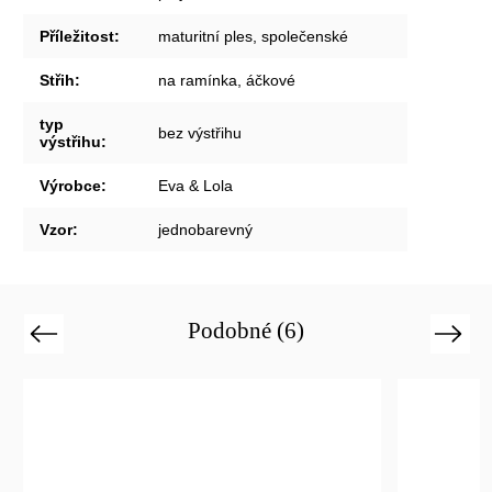
Příležitost
:
maturitní ples, společenské
Střih
:
na ramínka, áčkové
typ
bez výstřihu
výstřihu
:
Výrobce
:
Eva & Lola
Vzor
:
jednobarevný
Podobné (6)
Previous
Next