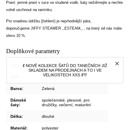
Praní: jemné praní v ruce ve studené vodě, šaty neždímejte a nechte
volně uschnout na ramínku.
Pro snadnou údržbu (žehlení) je nejvhodnější pára,
doporučujeme
JIFFY STEAMER ,,ESTEAM,,
, na který od nás máte
slevu 10 %.
Doplňkové parametry
Kategorie
:
Šaty
💃 NOVÉ KOLEKCE ŠATŮ DO TANEČNÍCH JIŽ
SKLADEM NA PRODEJNÁCH A TO I VE
VELIKOSTECH XXS 💃💛
EAN
:
9037152
Barva
:
Zelená
Dámské
společenské, plesové, pro
šaty
:
družičky, večerní, maturitní
Délka
:
dlouhé
Materiál
:
polyester