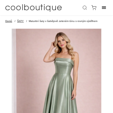
Domů
/
ŠATY
/
Maturitní šaty v šalvějově zeleném tónu s rovným výstřihem