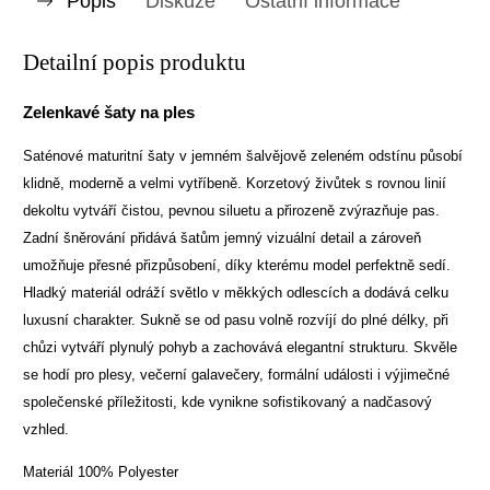
Popis
Diskuze
Ostatní informace
Detailní popis produktu
Zelenkavé šaty na ples
Saténové maturitní šaty v jemném šalvějově zeleném odstínu působí
klidně, moderně a velmi vytříbeně. Korzetový živůtek s rovnou linií
dekoltu vytváří čistou, pevnou siluetu a přirozeně zvýrazňuje pas.
Zadní šněrování přidává šatům jemný vizuální detail a zároveň
umožňuje přesné přizpůsobení, díky kterému model perfektně sedí.
Hladký materiál odráží světlo v měkkých odlescích a dodává celku
luxusní charakter. Sukně se od pasu volně rozvíjí do plné délky, při
chůzi vytváří plynulý pohyb a zachovává elegantní strukturu. Skvěle
se hodí pro plesy, večerní galavečery, formální události i výjimečné
společenské příležitosti, kde vynikne sofistikovaný a nadčasový
vzhled.
Materiál 100% Polyester