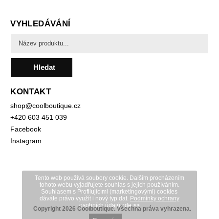
VYHLEDÁVÁNÍ
Hledat
KONTAKT
shop
@
coolboutique.cz
+420 603 451 039
Facebook
Instagram
Tento web používá soubory cookie. Dalším procházením
tohoto webu vyjadřujete souhlas s jejich používáním.
S
ouhlasem s Profilujícími (marketingovými) cookies
dáváte právo využít i nový typ dat.
Podmínky ochrany
osobních údajů zde >>
Copyright 2026
Coolboutique
. Všechna práva vyhrazena.