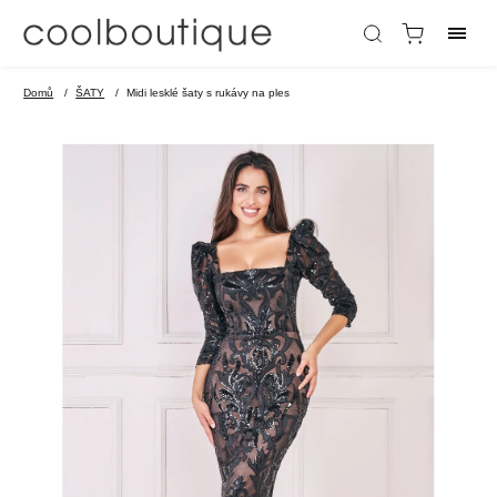
Domů
/
ŠATY
/
Midi lesklé šaty s rukávy na ples