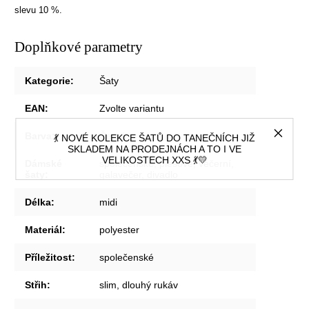
slevu 10 %.
Doplňkové parametry
Kategorie
:
Šaty
EAN
:
Zvolte variantu
Barva
:
Černá
💃 NOVÉ KOLEKCE ŠATŮ DO TANEČNÍCH JIŽ
SKLADEM NA PRODEJNÁCH A TO I VE
VELIKOSTECH XXS 💃💛
Dámské
společenské, plesové, večerní,
šaty
:
galavečer, divadlo
Délka
:
midi
Materiál
:
polyester
Příležitost
:
společenské
Střih
:
slim, dlouhý rukáv