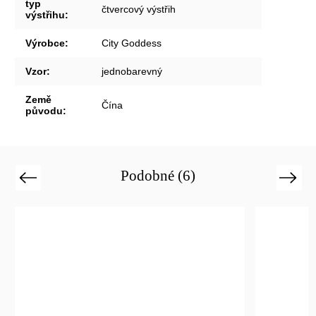
typ
čtvercový výstřih
výstřihu
:
Výrobce
:
City Goddess
Vzor
:
jednobarevný
Země
Čína
původu
:
Podobné (6)
Previous
Next