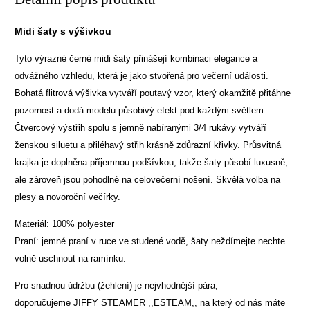
Midi šaty s výšivkou
Tyto výrazné černé midi šaty přinášejí kombinaci elegance a
odvážného vzhledu, která je jako stvořená pro večerní události.
Bohatá flitrová výšivka vytváří poutavý vzor, který okamžitě přitáhne
pozornost a dodá modelu působivý efekt pod každým světlem.
Čtvercový výstřih spolu s jemně nabíranými 3/4 rukávy vytváří
ženskou siluetu a přiléhavý střih krásně zdůrazní křivky. Průsvitná
krajka je doplněna příjemnou podšívkou, takže šaty působí luxusně,
ale zároveň jsou pohodlné na celovečerní nošení. Skvělá volba na
plesy a novoroční večírky.
Materiál: 100% polyester
Praní: jemné praní v ruce ve studené vodě, šaty neždímejte nechte
volně uschnout na ramínku.
Pro snadnou údržbu (žehlení) je nejvhodnější pára,
doporučujeme
JIFFY STEAMER ,,ESTEAM,,
na který od nás máte