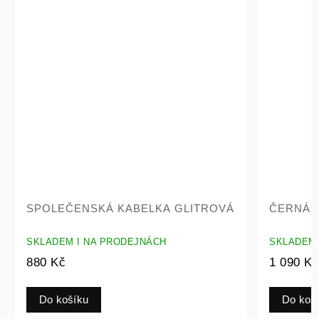
SPOLEČENSKÁ KABELKA GLITROVÁ
ČERNÁ K
SKLADEM I NA PRODEJNÁCH
SKLADEM 
880 Kč
1 090 K
Do košíku
Do koš