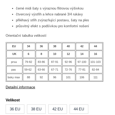
černé midi šaty s výraznou flitrovou výšivkou
čtvercový výstřih a lehce nabrané 3/4 rukávy
přiléhavý střih zvýrazňující postavu, šaty na ples
průsvitný efekt s podšívkou pro komfortní nošení
Orientační tabulka velikostí
EU
34
36
38
40
42
44
UK
6
8
10
12
14
16
prsa
79-82
83-86
87-91
92-96
97-100
101-103
pas
59-62
63-66
67-71
72-76
77-81
82-84
boky max
88
92
96
101
106
111
Detailní informace
Velikost
36 EU
38 EU
42 EU
44 EU