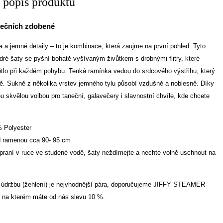
í popis produktu
nečních zdobené
 a jemné detaily – to je kombinace, která zaujme na první pohled. Tyto
ré šaty se pyšní bohatě vyšívaným živůtkem s drobnými flitry, které
tlo při každém pohybu. Tenká ramínka vedou do srdcového výstřihu, který
vě. Sukně z několika vrstev jemného tylu působí vzdušně a noblesně. Díky
ou skvělou volbou pro taneční, galavečery i slavnostní chvíle, kde chcete
% Polyester
d ramenou cca 90- 95 cm
praní v ruce ve studené vodě, šaty neždímejte a nechte volně uschnout na
údržbu (žehlení) je nejvhodnější pára, doporučujeme
JIFFY STEAMER
 na kterém máte od nás slevu 10 %.