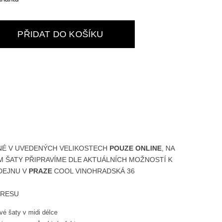
PŘIDAT DO KOŠÍKU
NÉ V UVEDENÝCH
VELIKOSTECH
POUZE ONLINE
, NA
M ŠATY PŘIPRAVÍME DLE AKTUÁLNÍCH MOŽNOSTÍ
K
DEJNU V
PRAZE
COOL VINOHRADSKÁ 36
DRESU
vé šaty v midi délce