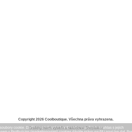
Copyright 2026
Coolboutique
. Všechna práva vyhrazena.
soubory cookie. Dalším procházením tohoto webu vyjadřujete souhlas s jejich
Grafický návrh vytvořil a nakódoval
Shoptak.cz
sem s Profilujícími (marketingovými) cookies dáváte právo využít i nový typ dat.
Po