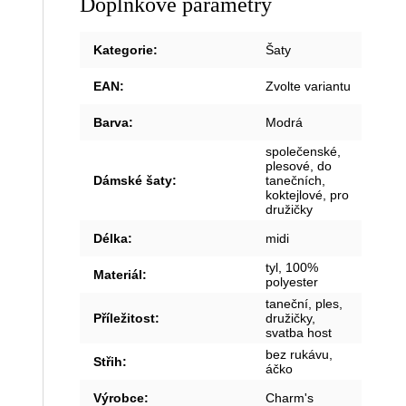
Doplňkové parametry
Kategorie
:
Šaty
EAN
:
Zvolte variantu
Barva
:
Modrá
společenské,
plesové, do
Dámské šaty
:
tanečních,
koktejlové, pro
družičky
Délka
:
midi
tyl, 100%
Materiál
:
polyester
taneční, ples,
Příležitost
:
družičky,
svatba host
bez rukávu,
Střih
:
áčko
Výrobce
:
Charm's