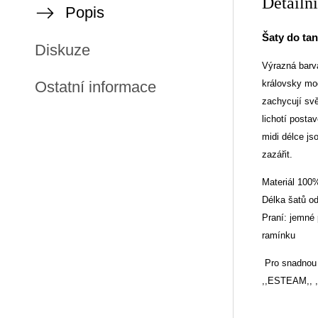
Detailn
Popis
Šaty do ta
Diskuze
Výrazná barva
královsky mod
Ostatní informace
zachycují svě
lichotí posta
midi délce js
zazářit.
Materiál 100
Délka šatů o
Praní: jemné 
ramínku
Pro snadnou 
,,ESTEAM,,
,