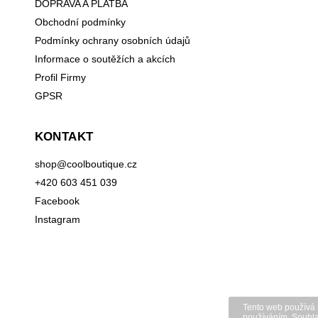
DOPRAVA A PLATBA
Obchodní podmínky
Podmínky ochrany osobních údajů
Informace o soutěžích a akcích
Profil Firmy
GPSR
KONTAKT
shop
@
coolboutique.cz
+420 603 451 039
Facebook
Instagram
Tento web používá 
používáním. S
ouhla