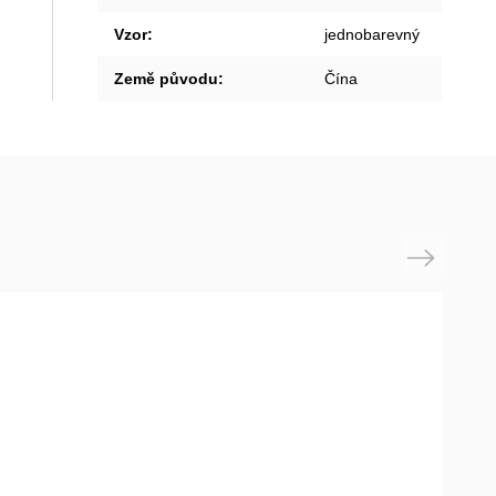
Vzor
:
jednobarevný
Země původu
:
Čína
Next