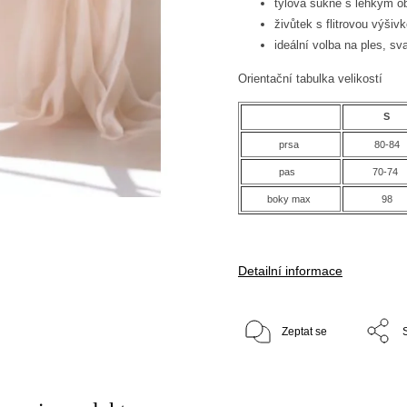
tylová sukně s lehkým o
živůtek s flitrovou výši
ideální volba na ples, s
Orientační tabulka velikostí
S
prsa
80-84
pas
70-74
boky max
98
Detailní informace
Zeptat se