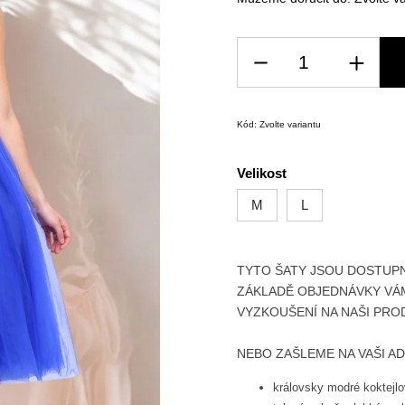
Kód:
Zvolte variantu
Velikost
M
L
TYTO ŠATY JSOU DOSTUP
ZÁKLADĚ OBJEDNÁVKY
VÁ
VYZKOUŠENÍ NA NAŠI PRO
NEBO ZAŠLEME NA VAŠI A
královsky modré koktejlo