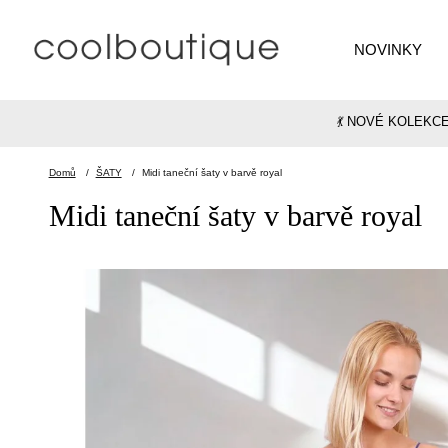
NOVINKY
💃 NOVÉ KOLEKC
Domů
/
ŠATY
/
Midi taneční šaty v barvě royal
Midi taneční šaty v barvě royal