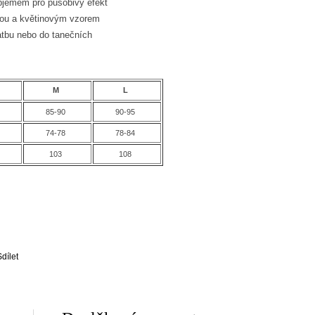
bjemem pro působivý efekt
vkou a květinovým vzorem
vatbu nebo do tanečních
M
L
85-90
90-95
74-78
78-84
103
108
Sdílet