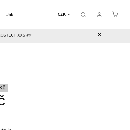
Jak vybrat šaty
BLOG
CZK
OSTECH XXS 💃💛
 Kč
č
ariantu