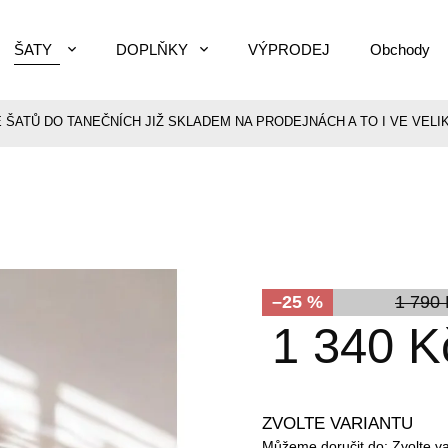
ŠATY
DOPLŇKY
VÝPRODEJ
Obchody
E ŠATŮ DO TANEČNÍCH JIŽ SKLADEM NA PRODEJNÁCH A TO I VE VELIK
–25 %
1 790
1 340 K
ZVOLTE VARIANTU
Můžeme doručit do:
Zvolte v