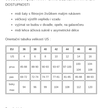
DOSTUPNOSTI
midi šaty s flitrovým živůtkem malým rukávem
véčkový výstřih vepředu i vzadu
vyjímat se budou v divadle, opeře, na galavečeru
midi lehce áčková sukně v asymetrické délce
Orientační tabulka velikostí US :
EU
36
38
40
42
44
46
48
US
4
6
8
10
12
14
16
100-
104-
prsa
85-88
88-90
90-93
93-97
97-100
104
108
pas
69-72
72-74
74-77
77-81
81-85
85-88
88-93
boky
94
96
99
104
108
112
120
max