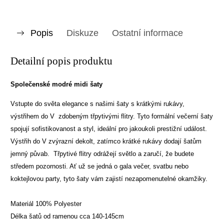
Popis
Diskuze
Ostatní informace
Detailní popis produktu
Společenské modré midi šaty
Vstupte do světa elegance s našimi šaty s krátkými rukávy,
výstřihem do V zdobeným třpytivými flitry. Tyto formální večerní šaty
spojují sofistikovanost a styl, ideální pro jakoukoli prestižní událost.
Výstřih do V zvýrazní dekolt, zatímco krátké rukávy dodají šatům
jemný půvab. Třpytivé flitry odrážejí světlo a zaručí, že budete
středem pozornosti. Ať už se jedná o gala večer, svatbu nebo
koktejlovou party, tyto šaty vám zajistí nezapomenutelné okamžiky.
Materiál 100% Polyester
Délka šatů od ramenou cca 140-145cm