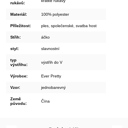
krátké rukávy
rukávů
:
Materiál
:
100% polyester
Příležitost
:
ples, společenské, svatba host
Střih
:
áčko
styl
:
slavnostní
typ
výstřih do V
výstřihu
:
Výrobce
:
Ever Pretty
Vzor
:
jednobarevný
Země
Čína
původu
: