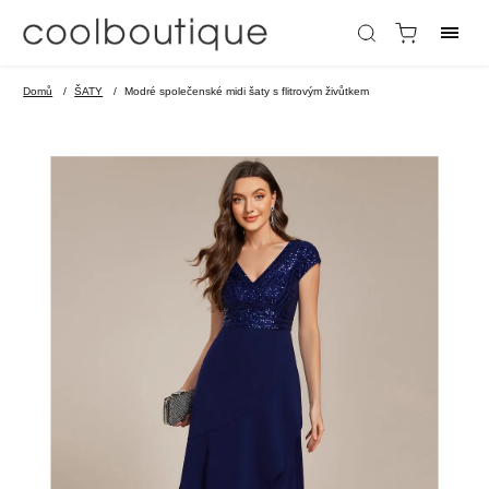
Domů
/
ŠATY
/
Modré společenské midi šaty s flitrovým živůtkem