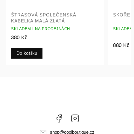
NSKÁ
SKOŘEPINKA SATÉNOVÁ ČERNÁ
Á
ÁCH
SKLADEM I NA PRODEJNÁCH
880 Kč
Facebook
Instagram
shop
@
coolboutique.cz