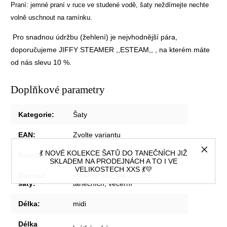
Praní: jemné praní v ruce ve studené vodě, šaty neždímejte nechte
volně uschnout na ramínku.
Pro snadnou údržbu (žehlení) je nejvhodnější pára,
doporučujeme
JIFFY STEAMER ,,ESTEAM,,
, na kterém máte
od nás slevu 10 %.
Doplňkové parametry
Kategorie
:
Šaty
EAN
:
Zvolte variantu
💃 NOVÉ KOLEKCE ŠATŮ DO TANEČNÍCH JIŽ
Barva
:
Modrá
SKLADEM NA PRODEJNÁCH A TO I VE
VELIKOSTECH XXS 💃💛
Dámské
společenské, plesové, do
šaty
:
tanečních, večerní
Délka
:
midi
Délka