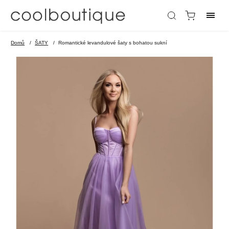
Domů
/
ŠATY
/
Romantické levandulové šaty s bohatou sukní