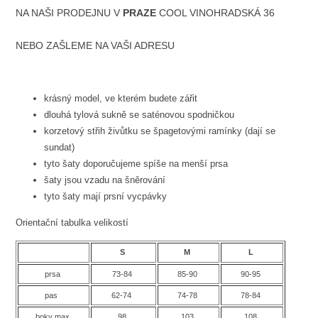
NA NAŠI PRODEJNU V
PRAZE
COOL VINOHRADSKÁ 36
NEBO ZAŠLEME NA VAŠI ADRESU
krásný model, ve kterém budete zářit
dlouhá tylová sukně se saténovou spodničkou
korzetový střih živůtku se špagetovými ramínky (dají se
sundat)
tyto šaty doporučujeme spíše na menší prsa
šaty jsou vzadu na šněrování
tyto šaty mají prsní vycpávky
Orientační tabulka velikostí
S
M
L
prsa
73-84
85-90
90-95
pas
62-74
74-78
78-84
boky max
98
103
108