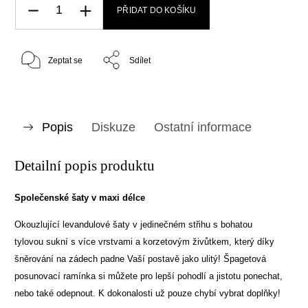
PŘIDAT DO KOŠÍKU
Zeptat se
Sdílet
Popis
Diskuze
Ostatní informace
Detailní popis produktu
Společenské šaty v maxi délce
Okouzlující levandulové šaty v jedinečném střihu s bohatou
tylovou sukní s více vrstvami a korzetovým živůtkem, který díky
šněrování na zádech padne Vaší postavě jako ulitý! Špagetová
posunovací ramínka si můžete pro lepší pohodlí a jistotu ponechat,
nebo také odepnout. K dokonalosti už pouze chybí vybrat doplňky!