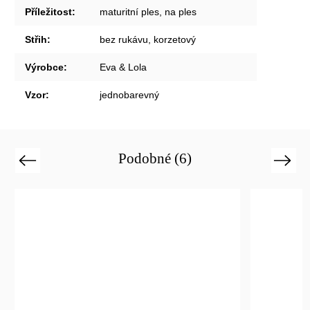
Příležitost
:
maturitní ples, na ples
Střih
:
bez rukávu, korzetový
Výrobce
:
Eva & Lola
Vzor
:
jednobarevný
Podobné (6)
Previous
Next