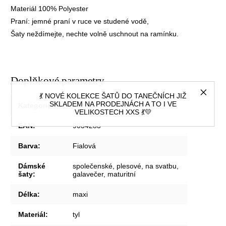
Materiál 100% Polyester
Praní: jemné praní v ruce ve studené vodě,
Šaty neždímejte, nechte volně uschnout na ramínku.
Doplňkové parametry
💃 NOVÉ KOLEKCE ŠATŮ DO TANEČNÍCH JIŽ
SKLADEM NA PRODEJNÁCH A TO I VE
Kategorie
:
Šaty
VELIKOSTECH XXS 💃💛
EAN
:
9034283
Barva
:
Fialová
Dámské
společenské, plesové, na svatbu,
šaty
:
galavečer, maturitní
Délka
:
maxi
Materiál
:
tyl