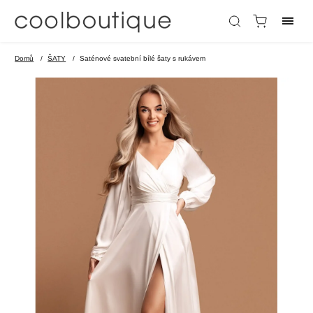
Domů
/
ŠATY
/
Saténové svatební bílé šaty s rukávem