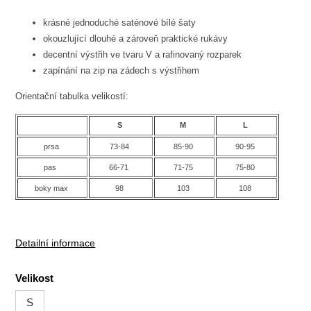
krásné jednoduché saténové bílé šaty
okouzlující dlouhé a zároveň praktické rukávy
decentní výstřih ve tvaru V a rafinovaný rozparek
zapínání na zip na zádech s výstřihem
Orientační tabulka velikostí:
S
M
L
prsa
73-84
85-90
90-95
pas
66-71
71-75
75-80
boky max
98
103
108
Detailní informace
Velikost
S