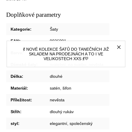
Doplňkové parametry
Kategorie
:
Šaty
EAN
:
9036091
💃 NOVÉ KOLEKCE ŠATŮ DO TANEČNÍCH JIŽ
Barva
:
Bílá
SKLADEM NA PRODEJNÁCH A TO I VE
VELIKOSTECH XXS 💃💛
Dámské šaty
:
svatební, na svatbu, nevěsta
Délka
:
dlouhé
Materiál
:
satén, šifon
Příležitost
:
nevěsta
Střih
:
dlouhý rukáv
styl
:
elegantní, společenský