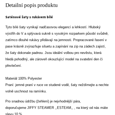
Detailní popis produktu
Saténové šaty s rukávem bílé
Tyto bílé šaty vynikají nadčasovou elegancí a lehkostí. Hluboký
výstřih do V a splývavá sukně s vysokým rozparkem působí svůdně,
zatímco dlouhé rukávy přidávají na jemnosti. Propracované řasení v
pase krásně zvýrazňuje siluetu a zapínání na zip na zádech zajistí,
že šaty dokonale padnou. Jsou ideální volbou pro nevěstu, která
hledá pohodlný, ale zároveň okouzlující model na svatební den či
převlečení.
Materiál 100% Polyester
Praní: jemné praní v ruce ve studené vodě, šaty neždímejte a nechte
volně uschnout na ramínku.
Pro snadnou údržbu (žehlení) je nejvhodnější pára,
doporučujeme
JIFFY STEAMER ,,ESTEAM,,
, na který od nás máte
slevu 10 %.