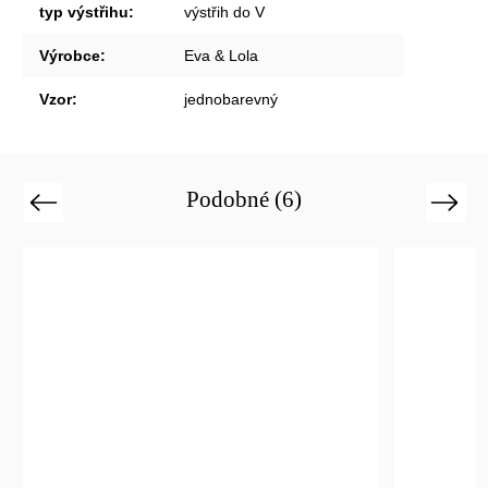
typ výstřihu
:
výstřih do V
Výrobce
:
Eva & Lola
Vzor
:
jednobarevný
Podobné (6)
Previous
Next