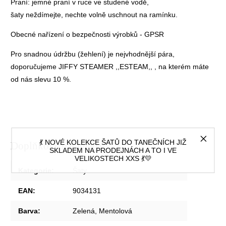
Praní: jemné praní v ruce ve studené vodě,
šaty neždímejte, nechte volně uschnout na ramínku.
Obecné nařízení o bezpečnosti výrobků - GPSR
Pro snadnou údržbu (žehlení) je nejvhodnější pára,
doporučujeme
JIFFY STEAMER ,,ESTEAM,,
, na kterém máte
od nás slevu 10 %.
💃 NOVÉ KOLEKCE ŠATŮ DO TANEČNÍCH JIŽ
Doplňkové parametry
SKLADEM NA PRODEJNÁCH A TO I VE
VELIKOSTECH XXS 💃💛
Kategorie
:
Šaty
EAN
:
9034131
Barva
:
Zelená, Mentolová