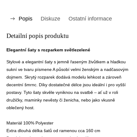
Popis
Diskuze
Ostatní informace
Detailní popis produktu
Elegantní šaty s rozparkem světlezelené
Stylové a elegantní šaty s jemně řaseným živůtkem a hladkou
sukní ve tvaru písmene A působí velmi ženským a nadčasovým
dojmem. Skrytý rozparek dodává modelu lehkost a zároveň
decentní šmrnc. Díky dostatečné délce jsou ideální i pro vyšší
postavy. Tyto šaty skvěle vyniknou na svatbě – ať už v roli
družičky, maminky nevěsty či ženicha, nebo jako vkusně
oblečený host.
Materiál 100% Polyester
Extra dlouhá délka šatů od ramenou cca 160 cm