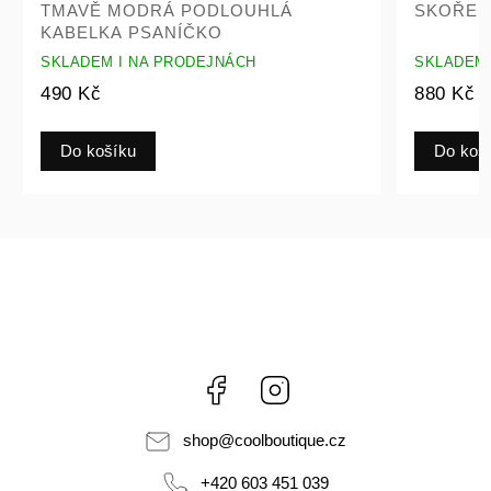
TMAVĚ MODRÁ PODLOUHLÁ
SKOŘEP
KABELKA PSANÍČKO
SKLADEM I NA PRODEJNÁCH
SKLADEM 
490 Kč
880 Kč
Do košíku
Do koš
Facebook
Instagram
shop
@
coolboutique.cz
+420 603 451 039