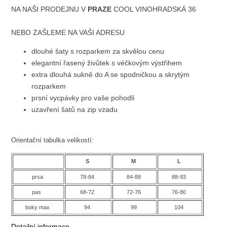
NA NAŠI PRODEJNU V
PRAZE
COOL VINOHRADSKÁ 36
NEBO ZAŠLEME NA VAŠI ADRESU
dlouhé šaty s rozparkem za skvělou cenu
elegantní řasený živůtek s véčkovým výstřihem
extra dlouhá sukně do A se spodničkou a skrytým
rozparkem
prsní vycpávky pro vaše pohodlí
uzavření šatů na zip vzadu
Orientační tabulka velikostí:
S
M
L
prsa
78-84
84-88
88-93
pas
68-72
72-76
76-80
boky max
94
99
104
Detailní informace