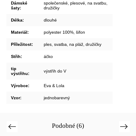
Dámské
společenské, plesové, na svatbu,
šaty
:
družičky
Délka
:
dlouhé
Materiál
:
polyester 100%, šifon
Příležitost
:
ples, svatba, na pláž, družičky
Střih
:
áčko
tip
výstřih do V
výstřihu
:
Výrobce
:
Eva & Lola
Vzor
:
jednobarevný
Podobné (6)
Previous
Next