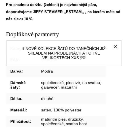
Pro snadnou údržbu (žehlení) je nejvhodnější pára,
doporučujeme
JIFFY STEAMER ,,ESTEAM,,
, na kterém máte od
nás slevu 10 %.
Doplňkové parametry
Kategorie
:
Šaty
💃 NOVÉ KOLEKCE ŠATŮ DO TANEČNÍCH JIŽ
SKLADEM NA PRODEJNÁCH A TO I VE
VELIKOSTECH XXS 💃💛
EAN
:
9036756
Barva
:
Modrá
Dámské
společenské, plesové, na svatbu,
šaty
:
galavečer, maturitní
Délka
:
dlouhé
Materiál
:
satén, 100% polyester
maturitní ples, družičky,
Příležitost
:
společenské, svatba host