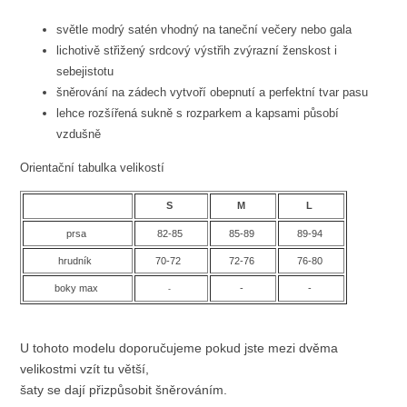
světle modrý satén vhodný na taneční večery nebo gala
lichotivě střižený srdcový výstřih zvýrazní ženskost i
sebejistotu
šněrování na zádech vytvoří obepnutí a perfektní tvar pasu
lehce rozšířená sukně s rozparkem a kapsami působí
vzdušně
Orientační tabulka velikostí
S
M
L
prsa
82-85
85-89
89-94
hrudník
70-72
72-76
76-80
boky max
-
-
-
U tohoto modelu doporučujeme pokud jste mezi dvěma
velikostmi vzít tu větší,
šaty se dají přizpůsobit šněrováním.