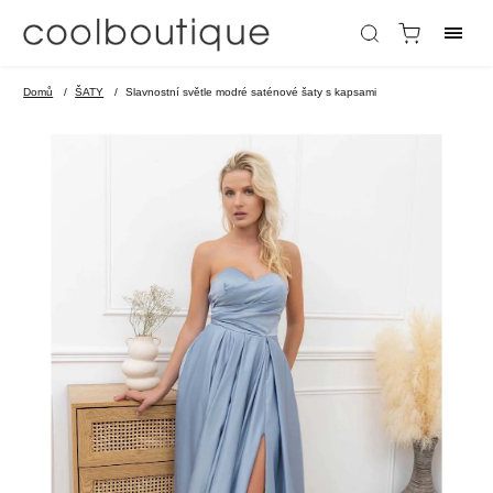
Domů
/
ŠATY
/
Slavnostní světle modré saténové šaty s kapsami