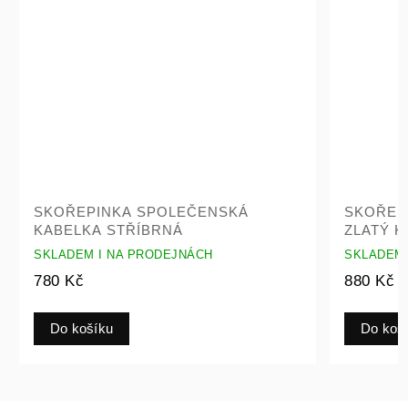
SKOŘEPINKA SPOLEČENSKÁ
SKOŘEP
KABELKA STŘÍBRNÁ
ZLATÝ 
SKLADEM I NA PRODEJNÁCH
SKLADEM 
780 Kč
880 Kč
Do košíku
Do koš