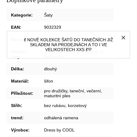
Kategorie
:
Šaty
EAN
:
9032329
Barva
:
Modrá
💃 NOVÉ KOLEKCE ŠATŮ DO TANEČNÍCH JIŽ
SKLADEM NA PRODEJNÁCH A TO I VE
VELIKOSTECH XXS 💃💛
Dámské
společenské, plesové, párty, do
šaty
:
tanečních
Délka
:
dlouhý
Materiál
:
šifon
pro družičky, taneční, večerní,
Příležitost
:
maturitní ples
Střih
:
bez rukávu, korzetový
trend
:
odhalená ramena
Výrobce
:
Dress by COOL