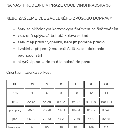
NA NAŠI PRODEJNU V
PRAZE
COOL VINOHRADSKÁ 36
NEBO ZAŠLEME DLE ZVOLENÉHO ZPŮSOBU DOPRAVY
šaty se skládaným korzetovým živůtkem se šněrováním
vsazená splývavá bohatá kolová sukně
šaty mají prsní vycpávky, není již potřeba prádlo.
kvalitní a příjemný materiál šatů zajistí dokonale
padnoucí střih
skrytý zip na zadním díle sukně do pasu
Orientační tabulka velikostí
EU
XS
S
M
L
XL
XXL
US
4
6
8
10
12
14
prsa
82-85
85-89
89-93
93-97
97-100
100-104
pod prsy
70-75
75-78
78-81
81-84
84-87
87-90
pas
66-70
70-73
73-76
77-79
79-82
82-84
boky max
94
96
99
104
108
112