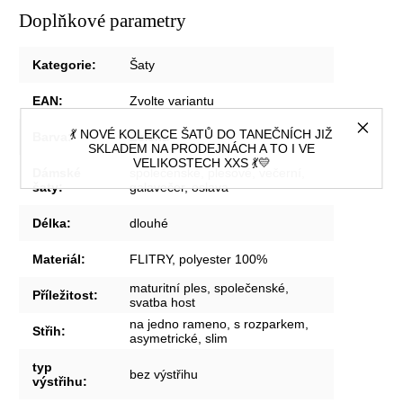
Doplňkové parametry
Kategorie
:
Šaty
EAN
:
Zvolte variantu
💃 NOVÉ KOLEKCE ŠATŮ DO TANEČNÍCH JIŽ
Barva
:
Zelená
SKLADEM NA PRODEJNÁCH A TO I VE
VELIKOSTECH XXS 💃💛
Dámské
společenské, plesové, večerní,
šaty
:
galavečer, oslava
Délka
:
dlouhé
Materiál
:
FLITRY, polyester 100%
maturitní ples, společenské,
Příležitost
:
svatba host
na jedno rameno, s rozparkem,
Střih
:
asymetrické, slim
typ
bez výstřihu
výstřihu
: