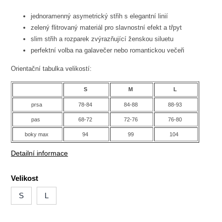
jednoramenný asymetrický střih s elegantní linií
zelený flitrovaný materiál pro slavnostní efekt a třpyt
slim střih a rozparek zvýrazňující ženskou siluetu
perfektní volba na galavečer nebo romantickou večeři
Orientační tabulka velikostí:
S
M
L
prsa
78-84
84-88
88-93
pas
68-72
72-76
76-80
boky max
94
99
104
Detailní informace
Velikost
S
L