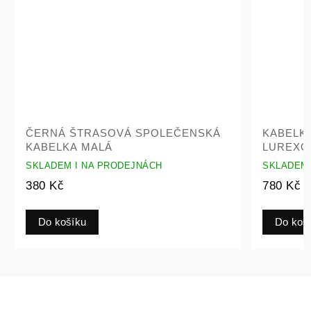
ČERNÁ ŠTRASOVÁ SPOLEČENSKÁ
KABELK
KABELKA MALÁ
LUREXO
SKLADEM I NA PRODEJNÁCH
SKLADEM 
380 Kč
780 Kč
Do košíku
Do koš