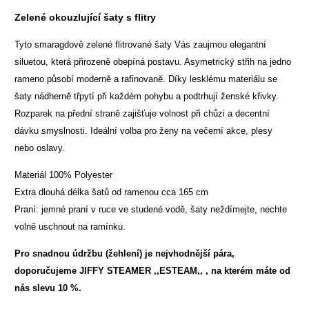
Zelené okouzlující šaty s flitry
Tyto smaragdově zelené flitrované šaty Vás zaujmou elegantní
siluetou, která přirozeně obepíná postavu. Asymetrický střih na jedno
rameno působí moderně a rafinovaně. Díky lesklému materiálu se
šaty nádherně třpytí při každém pohybu a podtrhují ženské křivky.
Rozparek na přední straně zajišťuje volnost při chůzi a decentní
dávku smyslnosti. Ideální volba pro ženy na večerní akce, plesy
nebo oslavy.
Materiál 100% Polyester
Extra dlouhá délka šatů od ramenou cca 165 cm
Praní: jemné praní v ruce ve studené vodě, šaty neždímejte, nechte
volně uschnout na ramínku.
Pro snadnou údržbu (žehlení) je nejvhodnější pára,
doporučujeme
JIFFY STEAMER ,,ESTEAM,,
, na kterém máte od
nás slevu 10 %.