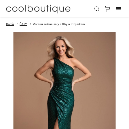
Domů
/
ŠATY
/
Večerní zelené šaty s flitry a rozparkem