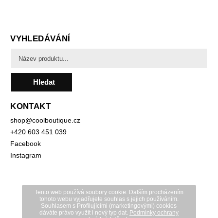
VYHLEDÁVÁNÍ
Hledat
KONTAKT
shop
@
coolboutique.cz
+420 603 451 039
Facebook
Instagram
Tento web používá soubory cookie. Dalším procházením
tohoto webu vyjadřujete souhlas s jejich používáním.
S
ouhlasem s Profilujícími (marketingovými) cookies
dáváte právo využít i nový typ dat.
Podmínky ochrany