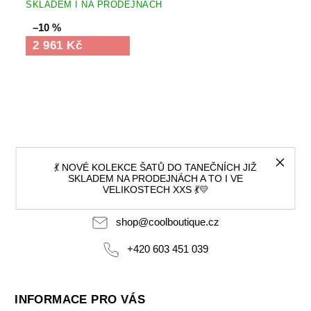
SKLADEM I NA PRODEJNÁCH
–10 %
2 961 Kč
💃 NOVÉ KOLEKCE ŠATŮ DO TANEČNÍCH JIŽ
SKLADEM NA PRODEJNÁCH A TO I VE
Facebook
Instagram
VELIKOSTECH XXS 💃💛
shop
@
coolboutique.cz
+420 603 451 039
INFORMACE PRO VÁS